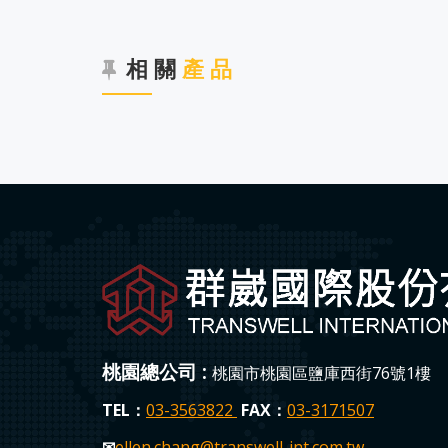
相 關
產 品
桃園總公司 :
桃園市桃園區鹽庫西街76號1樓
TEL：
03-3563822
FAX：
03-3171507
✉
ellen.chang
@transwell-int.com.tw