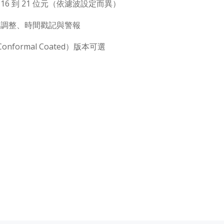
16 到 21 位元（依濾波設定而異）
例調整、時間戳記與警報
nformal Coated）版本可選