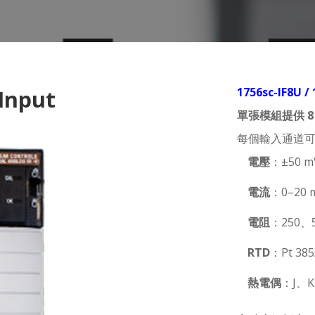
 Input
1756sc-IF8U /
單張模組提供 
每個輸入通道
電壓
：±50 m
電流
：0–20 
電阻
：250、5
RTD
：Pt 38
熱電偶
：J、