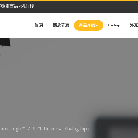
鹽庫西街76號1樓
首 頁
關於群崴
E-shop
洛克
產品介紹
ntrolLogix™
8-Ch Universal Analog Input