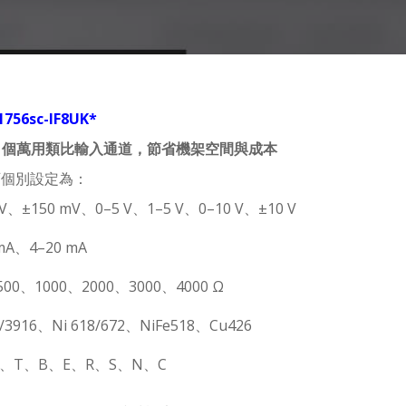
 1756sc-IF8UK*
8 個萬用類比輸入通道，節省機架空間與成本
可個別設定為：
V、±150 mV、0–5 V、1–5 V、0–10 V、±10 V
mA、4–20 mA
00、1000、2000、3000、4000 Ω
5/3916、Ni 618/672、NiFe518、Cu426
K、T、B、E、R、S、N、C