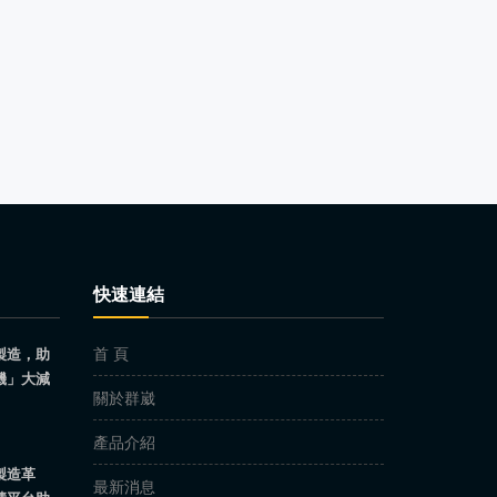
快速連結
首 頁
製造，助
機」大減
關於群崴
產品介紹
製造革
最新消息