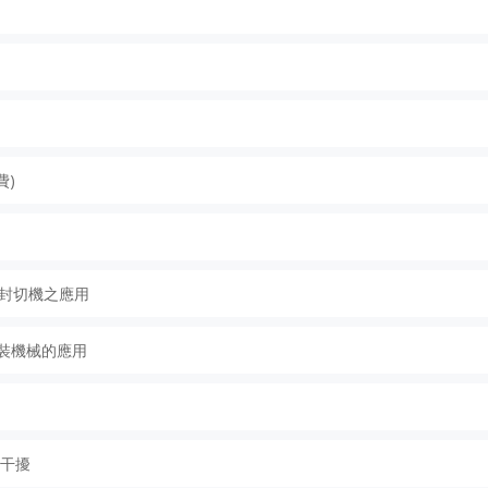
費)
品於封切機之應用
4M於包裝機械的應用
波干擾