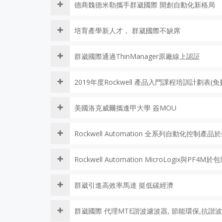
德商魏德米勒攜手群崴國際 開創自動化新格局
培育產學新人才， 群崴國際不缺席
群崴國際通過ThinManager原廠線上認証
2019年度Rockwell 產品入門課程培訓計劃表(免
美國洛克威爾攜逢甲大學 簽MOU
Rockwell Automation 全系列自動化控制產
Rockwell Automation MicroLogix與PF
群崴引進高效率馬達 挺低碳經濟
群崴國際 代理MTE諧波濾波器, 節能環保,抗諧