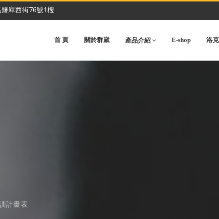
鹽庫西街76號1樓
首 頁
關於群崴
E-shop
洛克
產品介紹
品培訓計畫表