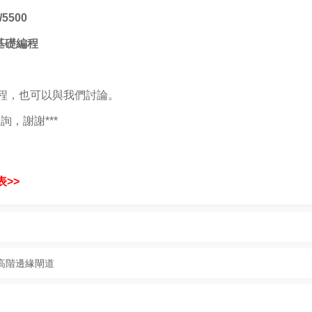
/5500
軟體基礎編程
程，也可以與我們討論。
詢，謝謝***
表>>
最新高階邊緣閘道