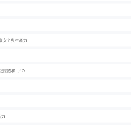
工廠安全與生產力
憶體和 I／O
產力