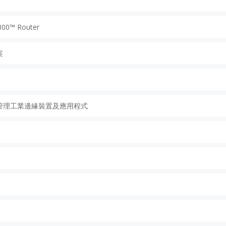
™ Router
案
可大規模管理工業邊緣裝置及應用程式