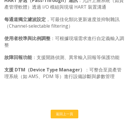
HART 穿透（Pass-Through）通訊
：允許上層系統（如資
產管理軟體）透過 I/O 模組與現場 HART 裝置溝通
每通道獨立濾波設定
，可最佳化類比更新速度並抑制雜訊
（Channel-selectable filtering）
使用者校準與比例調整
：可根據現場需求進行自定義輸入調
整
故障回報功能
：支援開路偵測、異常輸入回報等保護功能
支援 DTM（Device Type Manager）
：可整合至資產管
理系統（如 AMS、PDM 等）進行設備診斷與參數管理
返回上一頁