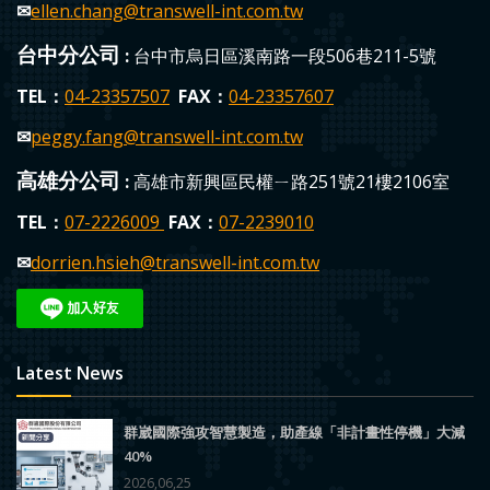
✉
ellen.chang
@transwell-int.com.tw
台中分公司
:
台中市烏日區溪南路一段506巷211-5號
TEL：
04-23357507
FAX：
04-23357607
✉
peggy.fang
@transwell-int.com.tw
高雄分公司
:
高雄市新興區民權ㄧ路251號21樓2106室
TEL：
0
7-2226009
FAX：
07-223
9010
✉
dorrien.hsieh
@transwell-int.com.tw
Latest News
群崴國際強攻智慧製造，助產線「非計畫性停機」大減
40%
2026,06,25