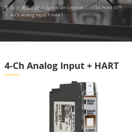
首 頁
產品介紹
Spectrum Controls
1734 Point IO™
4-Ch Analog Input + HART
4-Ch Analog Input + HART