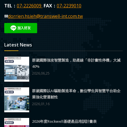
TEL：
0
7-2226009
FAX：
07-223
9010
✉
dorrien.hsieh
@transwell-int.com.tw
Latest News
群崴國際強攻智慧製造，助產線「非計畫性停機」大減
40%
2026,06,25
群崴國際以AI驅動製造革命，數位孿生與智慧平台助企
業強化營運韌性
2026,01,16
2026年度Rockwell基礎產品培訓計畫表