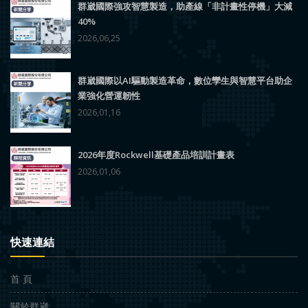
群崴國際強攻智慧製造，助產線「非計畫性停機」大減
40%
2026,06,25
群崴國際以AI驅動製造革命，數位孿生與智慧平台助企
業強化營運韌性
2026,01,16
2026年度Rockwell基礎產品培訓計畫表
2026,01,06
快速連結
首 頁
關於群崴