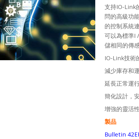
支持IO-Li
問的高級功能
的控制系統
可以為標準I 
儲相同的傳
IO-Link
減少庫存和
延長正常運行
簡化設計，
增強的靈活
製品
Bulletin 4