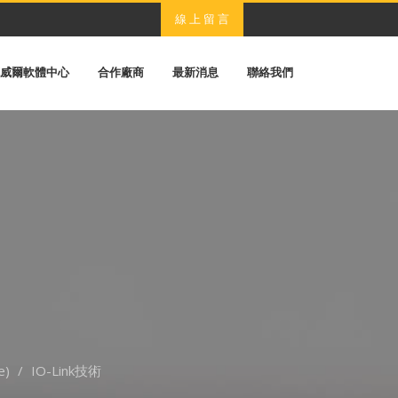
線 上 留 言
威爾軟體中心
合作廠商
最新消息
聯絡我們
e)
IO-Link技術