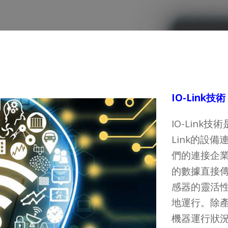
IO-Link技術
IO-Link
Link的設備
們的連接企
的數據直接傳
感器的靈活
地運行。除
機器運行狀