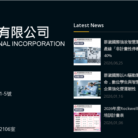
Latest News
群崴國際強攻智慧
產線「非計畫性停
40%
2026,06,25
群崴國際以AI驅動
命，數位孿生與智
企業強化營運韌性
-5號
2026,01,16
2026年度Rockwe
培訓計畫表
2026,01,06
106室