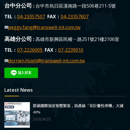
台中分公司
:
台中市烏日區溪南路一段506巷211-5號
TEL：
04-23357507
FAX：
04-23357607
✉
peggy.fang
@transwell-int.com.tw
高雄分公司
:
高雄市新興區民權ㄧ路251號21樓2106室
TEL：
0
7-2226009
FAX：
07-223
9010
✉
dorrien.hsieh
@transwell-int.com.tw
Latest News
群崴國際強攻智慧製造，助產線「非計畫性停機」大減
40%
2026,06,25