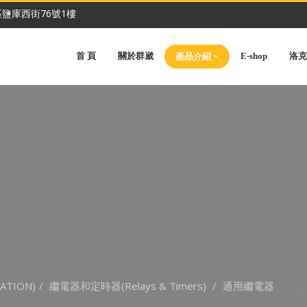
鹽庫西街76號1樓
首 頁
關於群崴
E-shop
洛克
產品介紹
ATION)
繼電器和定時器(Relays & Timers)
通用繼電器