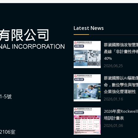
Latest News
群崴國際強攻智慧
產線「非計畫性停
40%
2026,06,25
群崴國際以AI驅動
命，數位孿生與智
企業強化營運韌性
-5號
2026,01,16
2026年度Rockwe
培訓計畫表
2026,01,06
106室