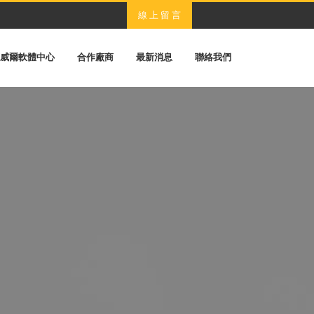
線 上 留 言
威爾軟體中心
合作廠商
最新消息
聯絡我們